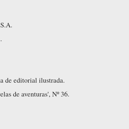
 S.A.
.
de editorial ilustrada.
las de aventuras', Nº 36.