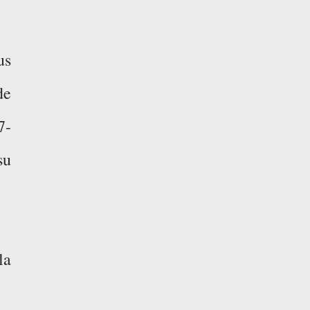
us
de
7-
su
la