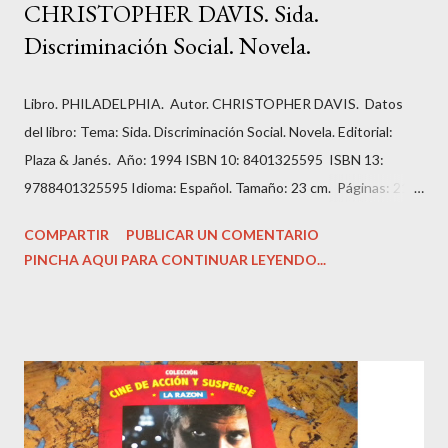
CHRISTOPHER DAVIS. Sida.
Discriminación Social. Novela.
Libro. PHILADELPHIA. Autor. CHRISTOPHER DAVIS. Datos
del libro: Tema: Sida. Discriminación Social. Novela. Editorial:
Plaza & Janés. Año: 1994 ISBN 10: 8401325595 ISBN 13:
9788401325595 Idioma: Español. Tamaño: 23 cm. Páginas: 211.
Estado: Antiguo o usado. Encuadernación: Tapa Blanda con
COMPARTIR
PUBLICAR UN COMENTARIO
imagen editorial. Condición: Bien. Hojas amarillentas por el
PINCHA AQUI PARA CONTINUAR LEYENDO...
tiempo. Precio: 1.99 Euros. Andrew es un abogado prometedor
que tiene todas las papeletas para añadir su apellido al bufete
de abogados en el que trabaja.