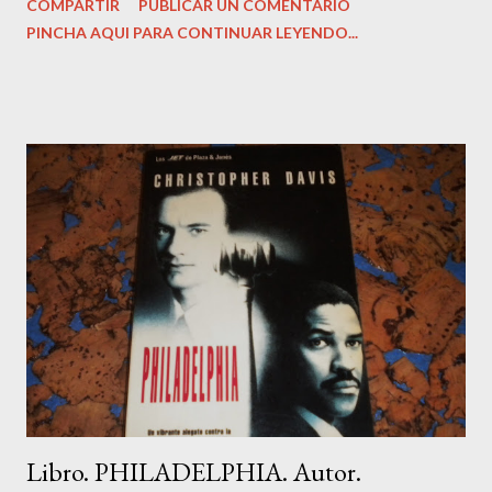
COMPARTIR
PUBLICAR UN COMENTARIO
978-8415968443 Peso del producto: ‎ 499 g Dimensiones: ‎
PINCHA AQUI PARA CONTINUAR LEYENDO...
14.99 x 2.54 x 22.86 cm Estado del libro: Muy bueno, como
nuevo. Precio: 13,99 Euros. Sinopsis: ¿Podemos trasformar
nuestra vida en 28 días? Sí, sin duda alguna. Según las diversas
investigaciones que se han llevado a cabo en este campo, para
romper con una pauta antigua y programar otra más positiva se
necesita un período de tiempo comprendido entre 21 y 28 días.
A partir de entonces, se forman en el cerebro nuevas vías
neuronales, y, por ende, otras creencias positivas que nos
ayudan a alcanzar nuestros sueños. En tu recorrido personal a
través de este proceso de 28 días, dejarás atrás antiguas ideas y
actitudes t...
Libro. PHILADELPHIA. Autor.