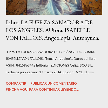
Libro. LA FUERZA SANADORA DE
LOS ÁNGELES. AUtora. ISABELLE
VON FALLOIS. Angeología. Autoayuda.
Libro. LA FUERZA SANADORA DE LOS ÁNGELES. Autora.
ISABELLE VON FALLOIS. Tema: Angeología. Datos del libro:
ASIN: ‎ 8415968442 Editorial: ‎ EDICIONES OBELISCO S.L.
Fecha de publicación: ‎ 17 marzo 2014. Edición: ‎ N.º 1. Idioma: ‎
Español. Páginas: ‏336. ISBN-10: ‎ 9788415968443 ISBN-13: ‎
COMPARTIR
PUBLICAR UN COMENTARIO
978-8415968443 Peso del producto: ‎ 499 g Dimensiones: ‎
PINCHA AQUI PARA CONTINUAR LEYENDO...
14.99 x 2.54 x 22.86 cm Estado del libro: Muy bueno, como
nuevo. Precio: 13,99 Euros. Sinopsis: ¿Podemos trasformar
nuestra vida en 28 días? Sí, sin duda alguna. Según las diversas