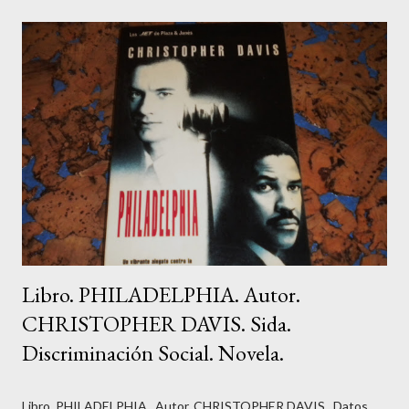
investigaciones que se han llevado a cabo en este campo, para
romper con una pauta antigua y programar otra más positiva se
necesita un período de tiempo comprendido entre 21 y 28 días.
A partir de entonces, se forman en el cerebro nuevas vías
neuronales, y, por ende, otras creencias positivas que nos
ayudan a alcanzar nuestros sueños. En tu recorrido personal a
través de este proceso de 28 días, dejarás atrás antiguas ideas y
actitudes t...
Libro. PHILADELPHIA. Autor.
CHRISTOPHER DAVIS. Sida.
Discriminación Social. Novela.
Libro. PHILADELPHIA. Autor. CHRISTOPHER DAVIS. Datos