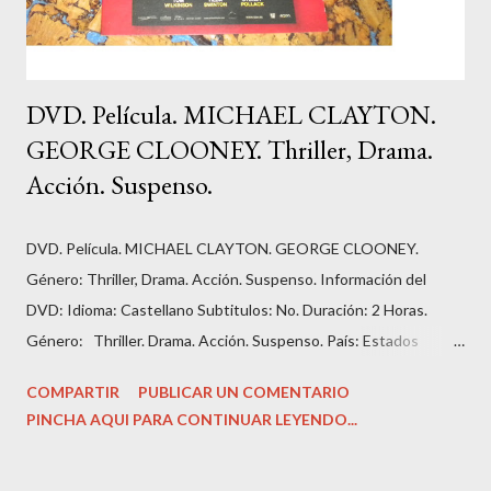
DVD. Película. MICHAEL CLAYTON.
GEORGE CLOONEY. Thriller, Drama.
Acción. Suspenso.
DVD. Película. MICHAEL CLAYTON. GEORGE CLOONEY.
Género: Thriller, Drama. Acción. Suspenso. Información del
DVD: Idioma: Castellano Subtitulos: No. Duración: 2 Horas.
Género: Thriller. Drama. Acción. Suspenso. País: Estados
Unidos. Número de discos: 1. Carátula, funda: cartón. Dirección:
COMPARTIR
PUBLICAR UN COMENTARIO
‎Tony Gilroy. Guión: Tony Gilroy. Fecha de lanzamiento: ‎ 2007.
PINCHA AQUI PARA CONTINUAR LEYENDO...
Actores: ‎George Clooney, Ton Wilkinson, Tilda Swinton...
Colección: La Razón. Cine de Acción y Suspense. Estado del