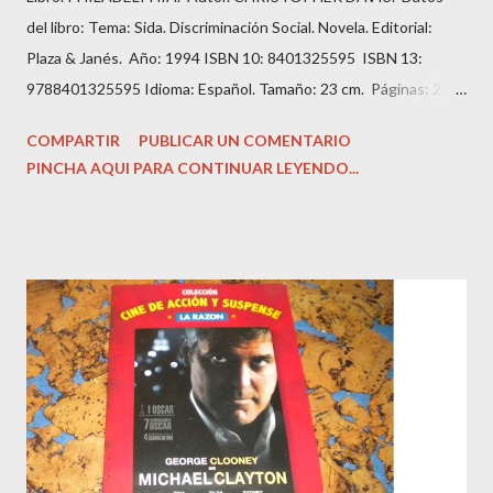
del libro: Tema: Sida. Discriminación Social. Novela. Editorial:
Plaza & Janés. Año: 1994 ISBN 10: 8401325595 ISBN 13:
9788401325595 Idioma: Español. Tamaño: 23 cm. Páginas: 211.
Estado: Antiguo o usado. Encuadernación: Tapa Blanda con
COMPARTIR
PUBLICAR UN COMENTARIO
imagen editorial. Condición: Bien. Hojas amarillentas por el
PINCHA AQUI PARA CONTINUAR LEYENDO...
tiempo. Precio: 1.99 Euros. Andrew es un abogado prometedor
que tiene todas las papeletas para añadir su apellido al bufete
de abogados en el que trabaja.