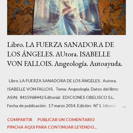
Libro. LA FUERZA SANADORA DE
LOS ÁNGELES. AUtora. ISABELLE
VON FALLOIS. Angeología. Autoayuda.
Libro. LA FUERZA SANADORA DE LOS ÁNGELES. Autora.
ISABELLE VON FALLOIS. Tema: Angeología. Datos del libro:
ASIN: ‎ 8415968442 Editorial: ‎ EDICIONES OBELISCO S.L.
Fecha de publicación: ‎ 17 marzo 2014. Edición: ‎ N.º 1. Idioma: ‎
Español. Páginas: ‏336. ISBN-10: ‎ 9788415968443 ISBN-13: ‎
COMPARTIR
PUBLICAR UN COMENTARIO
978-8415968443 Peso del producto: ‎ 499 g Dimensiones: ‎
PINCHA AQUI PARA CONTINUAR LEYENDO...
14.99 x 2.54 x 22.86 cm Estado del libro: Muy bueno, como