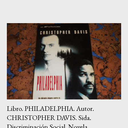
nuevo. Precio: 13,99 Euros. Sinopsis: ¿Podemos trasformar
nuestra vida en 28 días? Sí, sin duda alguna. Según las diversas
investigaciones que se han llevado a cabo en este campo, para
romper con una pauta antigua y programar otra más positiva se
necesita un período de tiempo comprendido entre 21 y 28 días.
A partir de entonces, se forman en el cerebro nuevas vías
neuronales, y, por ende, otras creencias positivas que nos
ayudan a alcanzar nuestros sueños. En tu recorrido personal a
través de este proceso de 28 días, dejarás atrás antiguas ideas y
actitudes t...
Libro. PHILADELPHIA. Autor.
CHRISTOPHER DAVIS. Sida.
Discriminación Social. Novela.