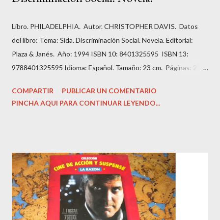
Libro. PHILADELPHIA. Autor. CHRISTOPHER DAVIS. Datos
del libro: Tema: Sida. Discriminación Social. Novela. Editorial:
Plaza & Janés. Año: 1994 ISBN 10: 8401325595 ISBN 13:
9788401325595 Idioma: Español. Tamaño: 23 cm. Páginas: 211.
Estado: Antiguo o usado. Encuadernación: Tapa Blanda con
COMPARTIR
PUBLICAR UN COMENTARIO
imagen editorial. Condición: Bien. Hojas amarillentas por el
PINCHA AQUI PARA CONTINUAR LEYENDO...
tiempo. Precio: 1.99 Euros. Andrew es un abogado prometedor
que tiene todas las papeletas para añadir su apellido al bufete
de abogados en el que trabaja.