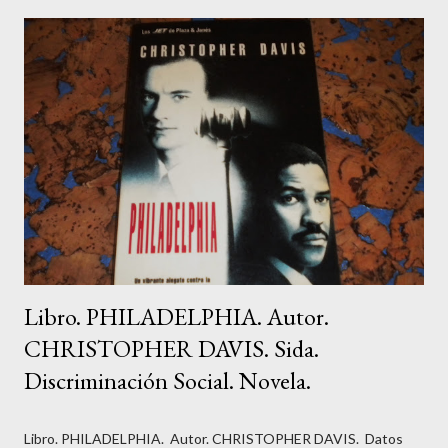
investigaciones que se han llevado a cabo en este campo, para
romper con una pauta antigua y programar otra más positiva se
necesita un período de tiempo comprendido entre 21 y 28 días.
A partir de entonces, se forman en el cerebro nuevas vías
neuronales, y, por ende, otras creencias positivas que nos
ayudan a alcanzar nuestros sueños. En tu recorrido personal a
través de este proceso de 28 días, dejarás atrás antiguas ideas y
actitudes t...
Libro. PHILADELPHIA. Autor.
CHRISTOPHER DAVIS. Sida.
Discriminación Social. Novela.
Libro. PHILADELPHIA. Autor. CHRISTOPHER DAVIS. Datos