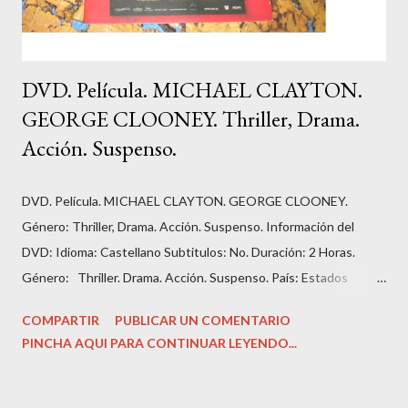
DVD. Película. MICHAEL CLAYTON.
GEORGE CLOONEY. Thriller, Drama.
Acción. Suspenso.
DVD. Película. MICHAEL CLAYTON. GEORGE CLOONEY.
Género: Thriller, Drama. Acción. Suspenso. Información del
DVD: Idioma: Castellano Subtitulos: No. Duración: 2 Horas.
Género: Thriller. Drama. Acción. Suspenso. País: Estados
Unidos. Número de discos: 1. Carátula, funda: cartón. Dirección:
COMPARTIR
PUBLICAR UN COMENTARIO
‎Tony Gilroy. Guión: Tony Gilroy. Fecha de lanzamiento: ‎ 2007.
PINCHA AQUI PARA CONTINUAR LEYENDO...
Actores: ‎George Clooney, Ton Wilkinson, Tilda Swinton...
Colección: La Razón. Cine de Acción y Suspense. Estado del
DVD. Nuevo, sin uso. Precio: 4,90 Euros Sinopsis: Michael