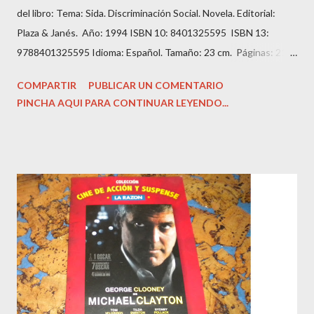
del libro: Tema: Sida. Discriminación Social. Novela. Editorial:
Plaza & Janés. Año: 1994 ISBN 10: 8401325595 ISBN 13:
9788401325595 Idioma: Español. Tamaño: 23 cm. Páginas: 211.
Estado: Antiguo o usado. Encuadernación: Tapa Blanda con
COMPARTIR
PUBLICAR UN COMENTARIO
imagen editorial. Condición: Bien. Hojas amarillentas por el
PINCHA AQUI PARA CONTINUAR LEYENDO...
tiempo. Precio: 1.99 Euros. Andrew es un abogado prometedor
que tiene todas las papeletas para añadir su apellido al bufete
de abogados en el que trabaja.