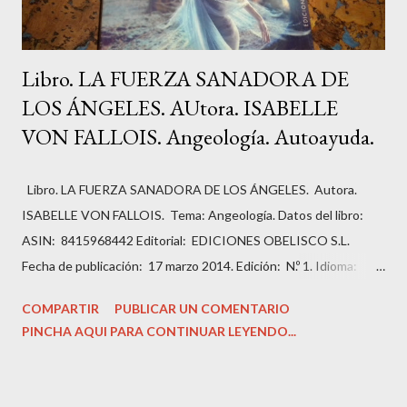
Libro. LA FUERZA SANADORA DE
LOS ÁNGELES. AUtora. ISABELLE
VON FALLOIS. Angeología. Autoayuda.
Libro. LA FUERZA SANADORA DE LOS ÁNGELES. Autora.
ISABELLE VON FALLOIS. Tema: Angeología. Datos del libro:
ASIN: ‎ 8415968442 Editorial: ‎ EDICIONES OBELISCO S.L.
Fecha de publicación: ‎ 17 marzo 2014. Edición: ‎ N.º 1. Idioma: ‎
Español. Páginas: ‏336. ISBN-10: ‎ 9788415968443 ISBN-13: ‎
COMPARTIR
PUBLICAR UN COMENTARIO
978-8415968443 Peso del producto: ‎ 499 g Dimensiones: ‎
PINCHA AQUI PARA CONTINUAR LEYENDO...
14.99 x 2.54 x 22.86 cm Estado del libro: Muy bueno, como
nuevo. Precio: 13,99 Euros. Sinopsis: ¿Podemos trasformar
nuestra vida en 28 días? Sí, sin duda alguna. Según las diversas