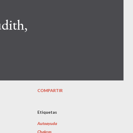
dith,
COMPARTIR
Etiquetas
Autoayuda
Chakras