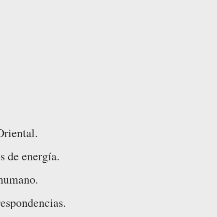
Oriental.
s de energía.
 humano.
rrespondencias.