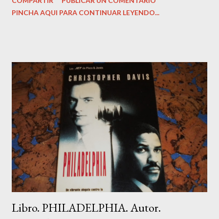
COMPARTIR
PUBLICAR UN COMENTARIO
978-8415968443 Peso del producto: ‎ 499 g Dimensiones: ‎
PINCHA AQUI PARA CONTINUAR LEYENDO...
14.99 x 2.54 x 22.86 cm Estado del libro: Muy bueno, como
nuevo. Precio: 13,99 Euros. Sinopsis: ¿Podemos trasformar
nuestra vida en 28 días? Sí, sin duda alguna. Según las diversas
investigaciones que se han llevado a cabo en este campo, para
romper con una pauta antigua y programar otra más positiva se
necesita un período de tiempo comprendido entre 21 y 28 días.
A partir de entonces, se forman en el cerebro nuevas vías
neuronales, y, por ende, otras creencias positivas que nos
ayudan a alcanzar nuestros sueños. En tu recorrido personal a
través de este proceso de 28 días, dejarás atrás antiguas ideas y
actitudes t...
Libro. PHILADELPHIA. Autor.