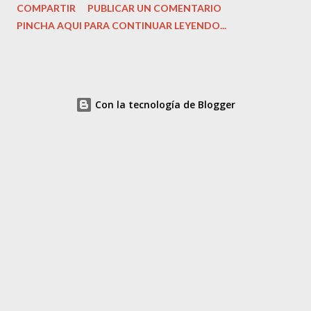
COMPARTIR
PUBLICAR UN COMENTARIO
‎Tony Gilroy. Guión: Tony Gilroy. Fecha de lanzamiento: ‎ 2007.
PINCHA AQUI PARA CONTINUAR LEYENDO...
Actores: ‎George Clooney, Ton Wilkinson, Tilda Swinton...
Colección: La Razón. Cine de Acción y Suspense. Estado del
DVD. Nuevo, sin uso. Precio: 4,90 Euros Sinopsis: Michael
Clayton (Clooney) trabaja para un famoso bufete de Nueva York,
Con la tecnología de Blogger
aunque no ejerce exactamente de abogado. Su trabajo consiste
en eliminar del modo más rápido y aséptico los trapos sucios de
los importantes clientes de su empresa. No es ni policía ni
abogado, sino una perfecta mezcla de ambos: el perro guardián,
el compañero fiel que siempre obedece y nunca pregunta...