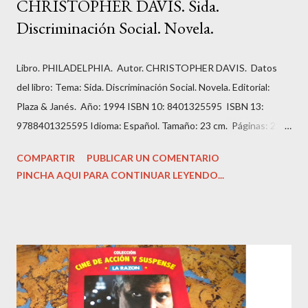
CHRISTOPHER DAVIS. Sida.
Discriminación Social. Novela.
Libro. PHILADELPHIA. Autor. CHRISTOPHER DAVIS. Datos
del libro: Tema: Sida. Discriminación Social. Novela. Editorial:
Plaza & Janés. Año: 1994 ISBN 10: 8401325595 ISBN 13:
9788401325595 Idioma: Español. Tamaño: 23 cm. Páginas: 211.
Estado: Antiguo o usado. Encuadernación: Tapa Blanda con
COMPARTIR
PUBLICAR UN COMENTARIO
imagen editorial. Condición: Bien. Hojas amarillentas por el
PINCHA AQUI PARA CONTINUAR LEYENDO...
tiempo. Precio: 1.99 Euros. Andrew es un abogado prometedor
que tiene todas las papeletas para añadir su apellido al bufete
de abogados en el que trabaja.