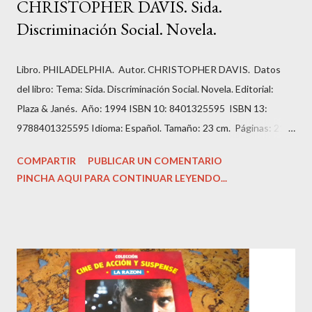
CHRISTOPHER DAVIS. Sida.
Discriminación Social. Novela.
Libro. PHILADELPHIA. Autor. CHRISTOPHER DAVIS. Datos
del libro: Tema: Sida. Discriminación Social. Novela. Editorial:
Plaza & Janés. Año: 1994 ISBN 10: 8401325595 ISBN 13:
9788401325595 Idioma: Español. Tamaño: 23 cm. Páginas: 211.
Estado: Antiguo o usado. Encuadernación: Tapa Blanda con
COMPARTIR
PUBLICAR UN COMENTARIO
imagen editorial. Condición: Bien. Hojas amarillentas por el
PINCHA AQUI PARA CONTINUAR LEYENDO...
tiempo. Precio: 1.99 Euros. Andrew es un abogado prometedor
que tiene todas las papeletas para añadir su apellido al bufete
de abogados en el que trabaja.