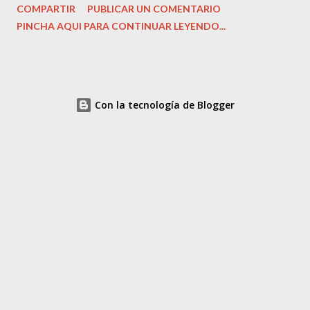
COMPARTIR
PUBLICAR UN COMENTARIO
‎Tony Gilroy. Guión: Tony Gilroy. Fecha de lanzamiento: ‎ 2007.
PINCHA AQUI PARA CONTINUAR LEYENDO...
Actores: ‎George Clooney, Ton Wilkinson, Tilda Swinton...
Colección: La Razón. Cine de Acción y Suspense. Estado del
DVD. Nuevo, sin uso. Precio: 4,90 Euros Sinopsis: Michael
Clayton (Clooney) trabaja para un famoso bufete de Nueva York,
Con la tecnología de Blogger
aunque no ejerce exactamente de abogado. Su trabajo consiste
en eliminar del modo más rápido y aséptico los trapos sucios de
los importantes clientes de su empresa. No es ni policía ni
abogado, sino una perfecta mezcla de ambos: el perro guardián,
el compañero fiel que siempre obedece y nunca pregunta...