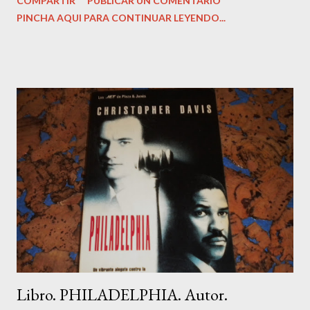
COMPARTIR
PUBLICAR UN COMENTARIO
978-8415968443 Peso del producto: ‎ 499 g Dimensiones: ‎
PINCHA AQUI PARA CONTINUAR LEYENDO...
14.99 x 2.54 x 22.86 cm Estado del libro: Muy bueno, como
nuevo. Precio: 13,99 Euros. Sinopsis: ¿Podemos trasformar
nuestra vida en 28 días? Sí, sin duda alguna. Según las diversas
investigaciones que se han llevado a cabo en este campo, para
romper con una pauta antigua y programar otra más positiva se
necesita un período de tiempo comprendido entre 21 y 28 días.
A partir de entonces, se forman en el cerebro nuevas vías
neuronales, y, por ende, otras creencias positivas que nos
ayudan a alcanzar nuestros sueños. En tu recorrido personal a
través de este proceso de 28 días, dejarás atrás antiguas ideas y
actitudes t...
Libro. PHILADELPHIA. Autor.