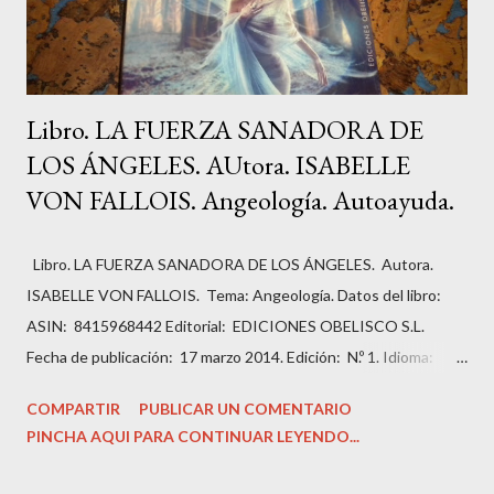
Libro. LA FUERZA SANADORA DE
LOS ÁNGELES. AUtora. ISABELLE
VON FALLOIS. Angeología. Autoayuda.
Libro. LA FUERZA SANADORA DE LOS ÁNGELES. Autora.
ISABELLE VON FALLOIS. Tema: Angeología. Datos del libro:
ASIN: ‎ 8415968442 Editorial: ‎ EDICIONES OBELISCO S.L.
Fecha de publicación: ‎ 17 marzo 2014. Edición: ‎ N.º 1. Idioma: ‎
Español. Páginas: ‏336. ISBN-10: ‎ 9788415968443 ISBN-13: ‎
COMPARTIR
PUBLICAR UN COMENTARIO
978-8415968443 Peso del producto: ‎ 499 g Dimensiones: ‎
PINCHA AQUI PARA CONTINUAR LEYENDO...
14.99 x 2.54 x 22.86 cm Estado del libro: Muy bueno, como
nuevo. Precio: 13,99 Euros. Sinopsis: ¿Podemos trasformar