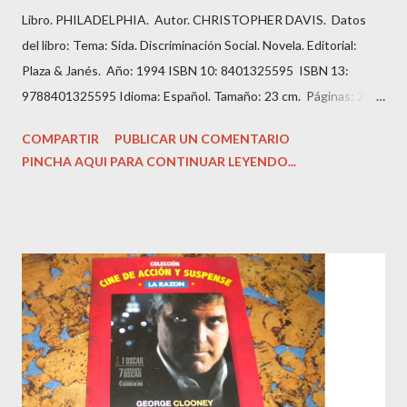
Libro. PHILADELPHIA. Autor. CHRISTOPHER DAVIS. Datos
del libro: Tema: Sida. Discriminación Social. Novela. Editorial:
Plaza & Janés. Año: 1994 ISBN 10: 8401325595 ISBN 13:
9788401325595 Idioma: Español. Tamaño: 23 cm. Páginas: 211.
Estado: Antiguo o usado. Encuadernación: Tapa Blanda con
COMPARTIR
PUBLICAR UN COMENTARIO
imagen editorial. Condición: Bien. Hojas amarillentas por el
PINCHA AQUI PARA CONTINUAR LEYENDO...
tiempo. Precio: 1.99 Euros. Andrew es un abogado prometedor
que tiene todas las papeletas para añadir su apellido al bufete
de abogados en el que trabaja.