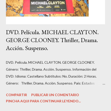
DVD. Película. MICHAEL CLAYTON.
GEORGE CLOONEY. Thriller, Drama.
Acción. Suspenso.
DVD. Película. MICHAEL CLAYTON. GEORGE CLOONEY.
Género: Thriller, Drama. Acción. Suspenso. Información del
DVD: Idioma: Castellano Subtitulos: No. Duración: 2 Horas.
Género: Thriller. Drama. Acción. Suspenso. País: Estados
Unidos. Número de discos: 1. Carátula, funda: cartón. Dirección:
COMPARTIR
PUBLICAR UN COMENTARIO
‎Tony Gilroy. Guión: Tony Gilroy. Fecha de lanzamiento: ‎ 2007.
PINCHA AQUI PARA CONTINUAR LEYENDO...
Actores: ‎George Clooney, Ton Wilkinson, Tilda Swinton...
Colección: La Razón. Cine de Acción y Suspense. Estado del