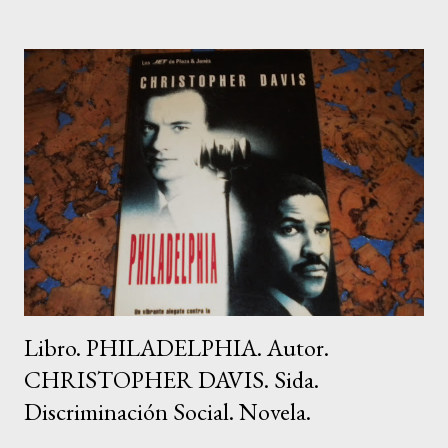
nuestra vida en 28 días? Sí, sin duda alguna. Según las diversas
investigaciones que se han llevado a cabo en este campo, para
romper con una pauta antigua y programar otra más positiva se
necesita un período de tiempo comprendido entre 21 y 28 días.
A partir de entonces, se forman en el cerebro nuevas vías
neuronales, y, por ende, otras creencias positivas que nos
ayudan a alcanzar nuestros sueños. En tu recorrido personal a
través de este proceso de 28 días, dejarás atrás antiguas ideas y
actitudes t...
Libro. PHILADELPHIA. Autor.
CHRISTOPHER DAVIS. Sida.
Discriminación Social. Novela.