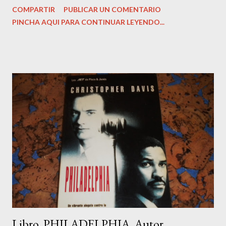
COMPARTIR
PUBLICAR UN COMENTARIO
978-8415968443 Peso del producto: ‎ 499 g Dimensiones: ‎
PINCHA AQUI PARA CONTINUAR LEYENDO...
14.99 x 2.54 x 22.86 cm Estado del libro: Muy bueno, como
nuevo. Precio: 13,99 Euros. Sinopsis: ¿Podemos trasformar
nuestra vida en 28 días? Sí, sin duda alguna. Según las diversas
investigaciones que se han llevado a cabo en este campo, para
romper con una pauta antigua y programar otra más positiva se
necesita un período de tiempo comprendido entre 21 y 28 días.
A partir de entonces, se forman en el cerebro nuevas vías
neuronales, y, por ende, otras creencias positivas que nos
ayudan a alcanzar nuestros sueños. En tu recorrido personal a
través de este proceso de 28 días, dejarás atrás antiguas ideas y
actitudes t...
Libro. PHILADELPHIA. Autor.