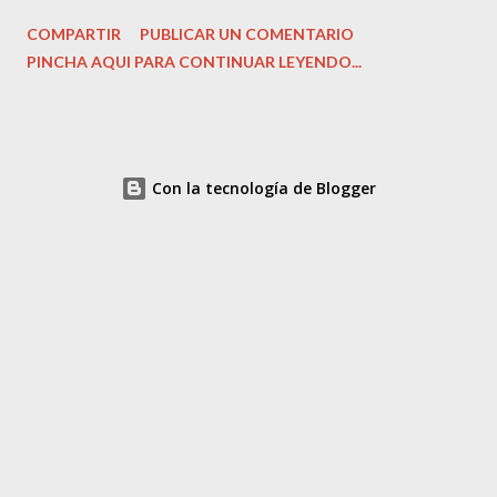
Unidos. Número de discos: 1. Carátula, funda: cartón. Dirección:
COMPARTIR
PUBLICAR UN COMENTARIO
‎Tony Gilroy. Guión: Tony Gilroy. Fecha de lanzamiento: ‎ 2007.
PINCHA AQUI PARA CONTINUAR LEYENDO...
Actores: ‎George Clooney, Ton Wilkinson, Tilda Swinton...
Colección: La Razón. Cine de Acción y Suspense. Estado del
DVD. Nuevo, sin uso. Precio: 4,90 Euros Sinopsis: Michael
Clayton (Clooney) trabaja para un famoso bufete de Nueva York,
Con la tecnología de Blogger
aunque no ejerce exactamente de abogado. Su trabajo consiste
en eliminar del modo más rápido y aséptico los trapos sucios de
los importantes clientes de su empresa. No es ni policía ni
abogado, sino una perfecta mezcla de ambos: el perro guardián,
el compañero fiel que siempre obedece y nunca pregunta...