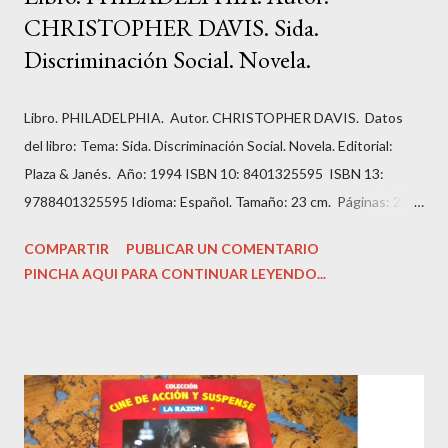
CHRISTOPHER DAVIS. Sida.
Discriminación Social. Novela.
Libro. PHILADELPHIA. Autor. CHRISTOPHER DAVIS. Datos
del libro: Tema: Sida. Discriminación Social. Novela. Editorial:
Plaza & Janés. Año: 1994 ISBN 10: 8401325595 ISBN 13:
9788401325595 Idioma: Español. Tamaño: 23 cm. Páginas: 211.
Estado: Antiguo o usado. Encuadernación: Tapa Blanda con
COMPARTIR
PUBLICAR UN COMENTARIO
imagen editorial. Condición: Bien. Hojas amarillentas por el
PINCHA AQUI PARA CONTINUAR LEYENDO...
tiempo. Precio: 1.99 Euros. Andrew es un abogado prometedor
que tiene todas las papeletas para añadir su apellido al bufete
de abogados en el que trabaja.