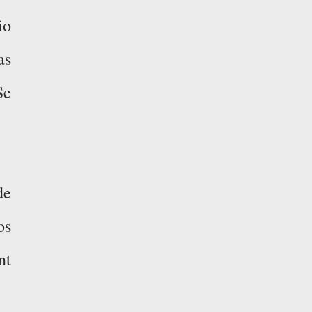
io
as
Se
de
os
nt