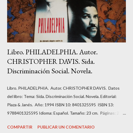
ayudan a alcanzar nuestros sueños. En tu recorrido personal a
través de este proceso de 28 días, dejarás atrás antiguas ideas y
actitudes t...
Libro. PHILADELPHIA. Autor.
CHRISTOPHER DAVIS. Sida.
Discriminación Social. Novela.
Libro. PHILADELPHIA. Autor. CHRISTOPHER DAVIS. Datos
del libro: Tema: Sida. Discriminación Social. Novela. Editorial:
Plaza & Janés. Año: 1994 ISBN 10: 8401325595 ISBN 13:
9788401325595 Idioma: Español. Tamaño: 23 cm. Páginas: 211.
Estado: Antiguo o usado. Encuadernación: Tapa Blanda con
COMPARTIR
PUBLICAR UN COMENTARIO
imagen editorial. Condición: Bien. Hojas amarillentas por el