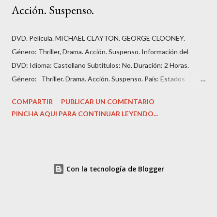
Acción. Suspenso.
DVD. Película. MICHAEL CLAYTON. GEORGE CLOONEY.
Género: Thriller, Drama. Acción. Suspenso. Información del
DVD: Idioma: Castellano Subtitulos: No. Duración: 2 Horas.
Género: Thriller. Drama. Acción. Suspenso. País: Estados
Unidos. Número de discos: 1. Carátula, funda: cartón. Dirección:
COMPARTIR
PUBLICAR UN COMENTARIO
‎Tony Gilroy. Guión: Tony Gilroy. Fecha de lanzamiento: ‎ 2007.
PINCHA AQUI PARA CONTINUAR LEYENDO...
Actores: ‎George Clooney, Ton Wilkinson, Tilda Swinton...
Colección: La Razón. Cine de Acción y Suspense. Estado del
DVD. Nuevo, sin uso. Precio: 4,90 Euros Sinopsis: Michael
Clayton (Clooney) trabaja para un famoso bufete de Nueva York,
Con la tecnología de Blogger
aunque no ejerce exactamente de abogado. Su trabajo consiste
en eliminar del modo más rápido y aséptico los trapos sucios de
los importantes clientes de su empresa. No es ni policía ni
abogado, sino una perfecta mezcla de ambos: el perro guardián,