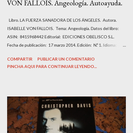
VON FALLOIS. Angeología. Autoayuda.
Libro. LA FUERZA SANADORA DE LOS ÁNGELES. Autora.
ISABELLE VON FALLOIS. Tema: Angeología. Datos del libro:
ASIN: ‎ 8415968442 Editorial: ‎ EDICIONES OBELISCO S.L.
Fecha de publicación: ‎ 17 marzo 2014. Edición: ‎ N.º 1. Idioma: ‎
Español. Páginas: ‏336. ISBN-10: ‎ 9788415968443 ISBN-13: ‎
COMPARTIR
PUBLICAR UN COMENTARIO
978-8415968443 Peso del producto: ‎ 499 g Dimensiones: ‎
PINCHA AQUI PARA CONTINUAR LEYENDO...
14.99 x 2.54 x 22.86 cm Estado del libro: Muy bueno, como
nuevo. Precio: 13,99 Euros. Sinopsis: ¿Podemos trasformar
nuestra vida en 28 días? Sí, sin duda alguna. Según las diversas
investigaciones que se han llevado a cabo en este campo, para
romper con una pauta antigua y programar otra más positiva se
necesita un período de tiempo comprendido entre 21 y 28 días.
A partir de entonces, se forman en el cerebro nuevas vías
neuronales, y, por ende, otras creencias positivas que nos