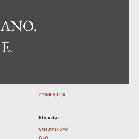
.
CANO.
E.
COMPARTIR
Etiquetas
Cine Americano
DVD