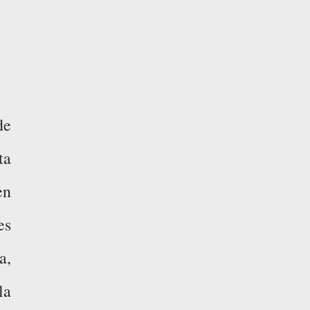
de
ta
en
es
a,
la