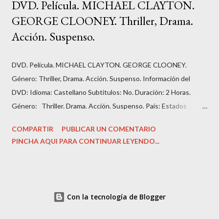
DVD. Película. MICHAEL CLAYTON.
GEORGE CLOONEY. Thriller, Drama.
Acción. Suspenso.
DVD. Película. MICHAEL CLAYTON. GEORGE CLOONEY.
Género: Thriller, Drama. Acción. Suspenso. Información del
DVD: Idioma: Castellano Subtitulos: No. Duración: 2 Horas.
Género: Thriller. Drama. Acción. Suspenso. País: Estados
Unidos. Número de discos: 1. Carátula, funda: cartón. Dirección:
COMPARTIR
PUBLICAR UN COMENTARIO
‎Tony Gilroy. Guión: Tony Gilroy. Fecha de lanzamiento: ‎ 2007.
PINCHA AQUI PARA CONTINUAR LEYENDO...
Actores: ‎George Clooney, Ton Wilkinson, Tilda Swinton...
Colección: La Razón. Cine de Acción y Suspense. Estado del
DVD. Nuevo, sin uso. Precio: 4,90 Euros Sinopsis: Michael
Clayton (Clooney) trabaja para un famoso bufete de Nueva York,
Con la tecnología de Blogger
aunque no ejerce exactamente de abogado. Su trabajo consiste
en eliminar del modo más rápido y aséptico los trapos sucios de