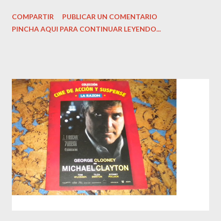
Estado: Antiguo o usado. Encuadernación: Tapa Blanda con
COMPARTIR
PUBLICAR UN COMENTARIO
imagen editorial. Condición: Bien. Hojas amarillentas por el
PINCHA AQUI PARA CONTINUAR LEYENDO...
tiempo. Precio: 1.99 Euros. Andrew es un abogado prometedor
que tiene todas las papeletas para añadir su apellido al bufete
de abogados en el que trabaja.