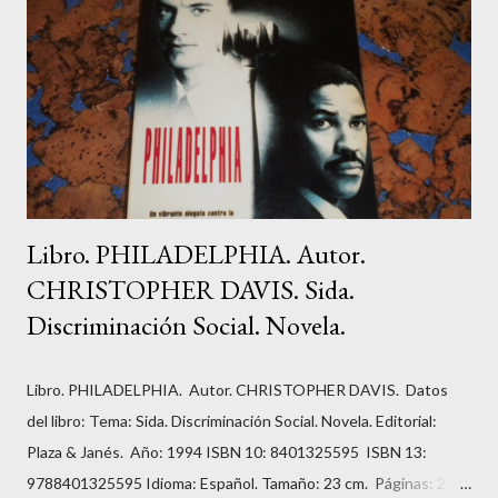
A partir de entonces, se forman en el cerebro nuevas vías
neuronales, y, por ende, otras creencias positivas que nos
ayudan a alcanzar nuestros sueños. En tu recorrido personal a
través de este proceso de 28 días, dejarás atrás antiguas ideas y
actitudes t...
Libro. PHILADELPHIA. Autor.
CHRISTOPHER DAVIS. Sida.
Discriminación Social. Novela.
Libro. PHILADELPHIA. Autor. CHRISTOPHER DAVIS. Datos
del libro: Tema: Sida. Discriminación Social. Novela. Editorial:
Plaza & Janés. Año: 1994 ISBN 10: 8401325595 ISBN 13:
9788401325595 Idioma: Español. Tamaño: 23 cm. Páginas: 211.