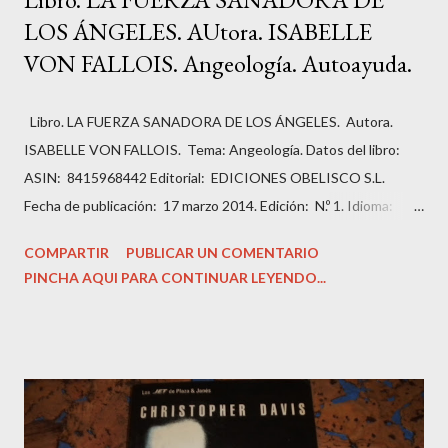
LOS ÁNGELES. AUtora. ISABELLE
VON FALLOIS. Angeología. Autoayuda.
Libro. LA FUERZA SANADORA DE LOS ÁNGELES. Autora.
ISABELLE VON FALLOIS. Tema: Angeología. Datos del libro:
ASIN: ‎ 8415968442 Editorial: ‎ EDICIONES OBELISCO S.L.
Fecha de publicación: ‎ 17 marzo 2014. Edición: ‎ N.º 1. Idioma: ‎
Español. Páginas: ‏336. ISBN-10: ‎ 9788415968443 ISBN-13: ‎
COMPARTIR
PUBLICAR UN COMENTARIO
978-8415968443 Peso del producto: ‎ 499 g Dimensiones: ‎
PINCHA AQUI PARA CONTINUAR LEYENDO...
14.99 x 2.54 x 22.86 cm Estado del libro: Muy bueno, como
nuevo. Precio: 13,99 Euros. Sinopsis: ¿Podemos trasformar
nuestra vida en 28 días? Sí, sin duda alguna. Según las diversas
investigaciones que se han llevado a cabo en este campo, para
romper con una pauta antigua y programar otra más positiva se
necesita un período de tiempo comprendido entre 21 y 28 días.