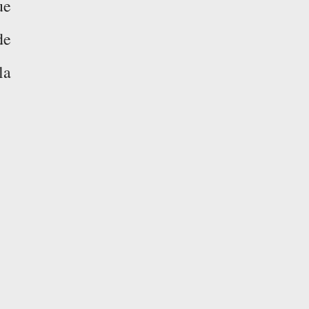
ue
de
la