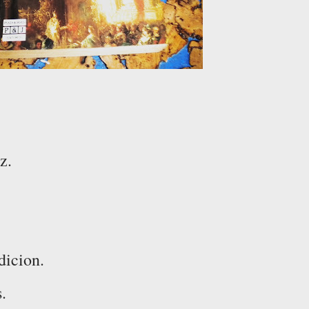
z.
dicion.
s.